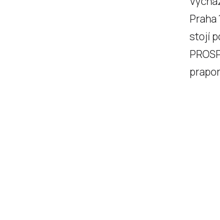
Vycház
Praha 
stojí 
PROSPĚ
praporu