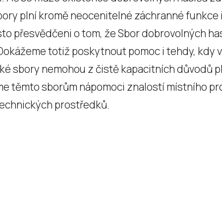
bory plní kromě neocenitelné záchranné funkce 
to přesvědčeni o tom, že Sbor dobrovolných hasi
 Dokážeme totiž poskytnout pomoc i tehdy, kdy v
ké sbory nemohou z čistě kapacitních důvodů pl
 těmto sborům nápomoci znalostí místního prost
echnických prostředků.