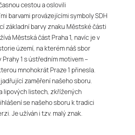
časnou cestou a oslovili
ími barvami provázejícími symboly SDH
jící základní barvy znaku Městské části
žívá Městská část Praha 1, navíc je v
storie území, na kterém náš sbor
y Prahy 1 s ústředním motivem –
 kterou mnohokrát Praze 1 přinesla.
yjadřující zaměření našeho sboru.
a lipových listech, zkřížených
ihlášení se našeho sboru k tradici
i. Je užíván i tzv. malý znak.