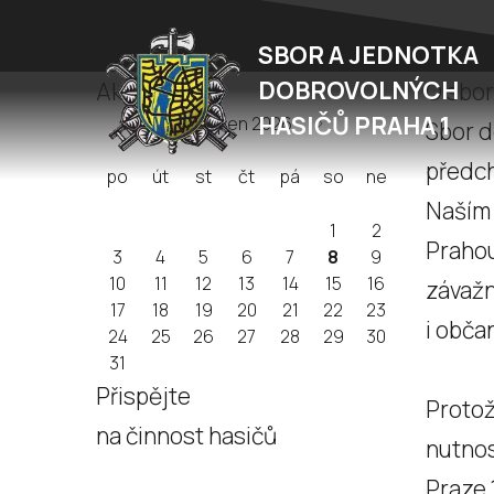
SBOR A JEDNOTKA
DOBROVOLNÝCH
Akce
O sbor
HASIČŮ PRAHA 1
srpen 2026
Sbor d
předch
po
út
st
čt
pá
so
ne
Naším 
1
2
Prahou
3
4
5
6
7
8
9
10
11
12
13
14
15
16
závažn
17
18
19
20
21
22
23
i obča
24
25
26
27
28
29
30
31
Přispějte
Protož
na činnost hasičů
nutnos
Praze 