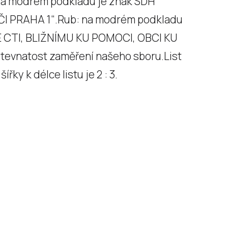
: na modrém podkladu je znak SDH
ČI PRAHA 1“.Rub: na modrém podkladu
 KE CTI, BLIŽNÍMU KU POMOCI, OBCI KU
evnatost zaměření našeho sboru.List
řky k délce listu je 2 : 3.