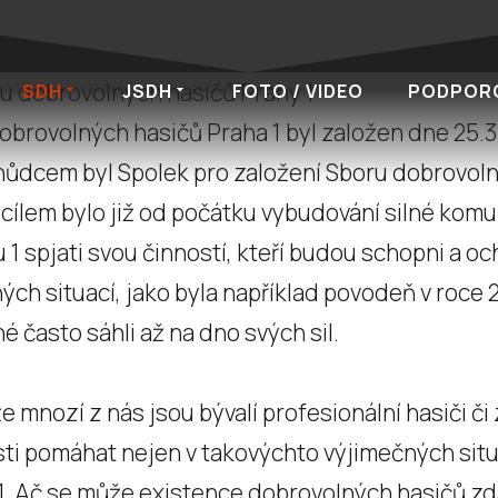
u dobrovolných hasičů Prahy 1
SDH
JSDH
FOTO / VIDEO
PODPOR
obrovolných hasičů Praha 1 byl založen dne 25.
ůdcem byl Spolek pro založení Sboru dobrovolný
cílem bylo již od počátku vybudování silné komun
 1 spjati svou činností, kteří budou schopni a och
ých situací, jako byla například povodeň v roce 
né často sáhli až na dno svých sil.
e mnozí z nás jsou bývalí profesionální hasiči či
ti pomáhat nejen v takovýchto výjimečných situa
1. Ač se může existence dobrovolných hasičů zd