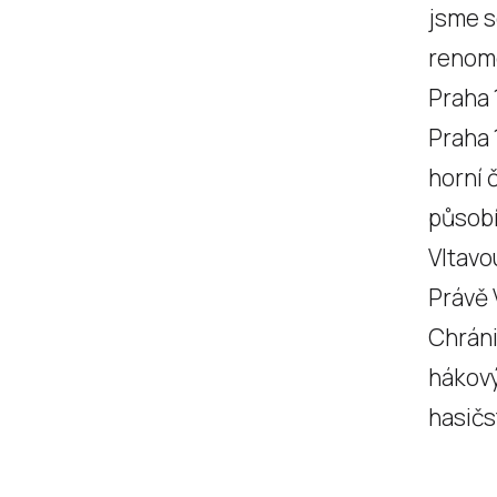
jsme s
renomo
Praha 
Praha 
horní 
působí
Vltavo
Právě 
Chráni
hákový
hasičs