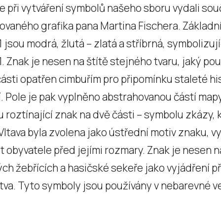
e při vytváření symbolů našeho sboru vydali sou
vaného grafika pana Martina Fischera. Základn
1 jsou modrá, žlutá – zlatá a stříbrná, symbolizu
1. Znak je nesen na štítě stejného tvaru, jaký pou
části opatřen cimbuřím pro připomínku staleté hi
. Pole je pak vyplněno abstrahovanou částí map
u roztínající znak na dvě části – symbolu zkázy,
Vltava byla zvolena jako ústřední motiv znaku, v
t obyvatele před jejími rozmary. Znak je nesen n
ch žebřících a hasičské sekeře jako vyjádření př
tva. Tyto symboly jsou používány v nebarevné verz