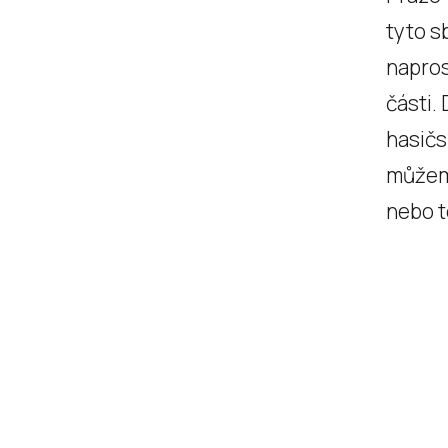
tyto s
napros
části.
hasičs
můžeme
nebo t