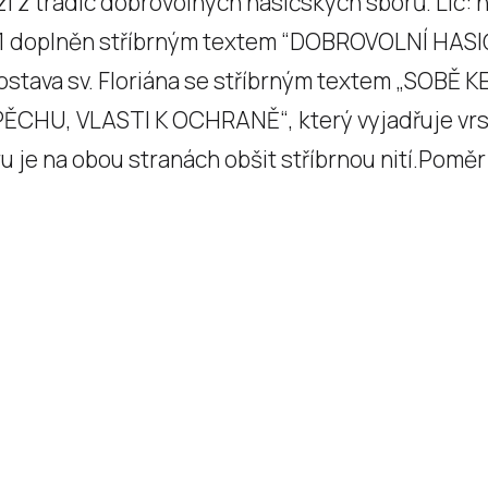
í z tradic dobrovolných hasičských sborů. Líc
1 doplněn stříbrným textem “DOBROVOLNÍ HASI
postava sv. Floriána se stříbrným textem „SOBĚ
CHU, VLASTI K OCHRANĚ“, který vyjadřuje vrst
 je na obou stranách obšit stříbrnou nití.Poměr ší