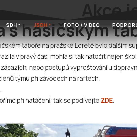
Akce j
la s hasičským t
SDH
JSDH
FOTO / VIDEO
PODPOR
ičském táboře na pražské Loretě bylo dalším su
zila v pravý čas, mohla si tak natočit nejen šk
ři zásazích, nebo postupů vyprošťování u dopravn
členů týmu při závodech na raftech.
.
přímo při natáčení, tak se podívejte
ZDE
.