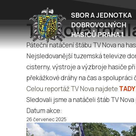
SBOR A JEDNOTKA
TV Nova toči
DOBROVOLNÝCH
HASIČŮ PRAHA 1
Páteční natáčení štábu TV Nova na has
Nejsledovanější tuzemská televize dora
cisterny, výstroje a výzbroje hasiče p
překážkové dráhy na čas a spolupráci 
Celou reportáž TV Nova najdete
TADY
Sledovali jsme a natáčeli štáb TV Nova 
Datum akce:
26 červenec 2025