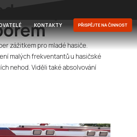
ednotky SDH
áborem
OVATELÉ
KONTAKTY
PŘISPĚJTE NA ČINNOST
per zážitkem pro mladé hasiče.
olení malých frekventantů u hasičské
ích nehod. Viděli také absolvování