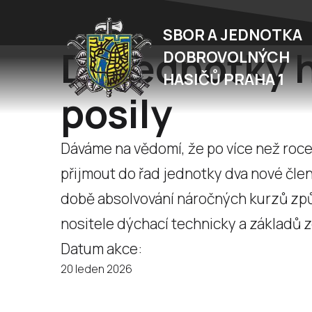
SBOR A JEDNOTKA
Do jednotky h
DOBROVOLNÝCH
HASIČŮ PRAHA 1
posily
Dáváme na vědomí, že po více než roce
přijmout do řad jednotky dva nové členy
době absolvování náročných kurzů způs
nositele dýchací technicky a základů
Datum akce:
20 leden 2026