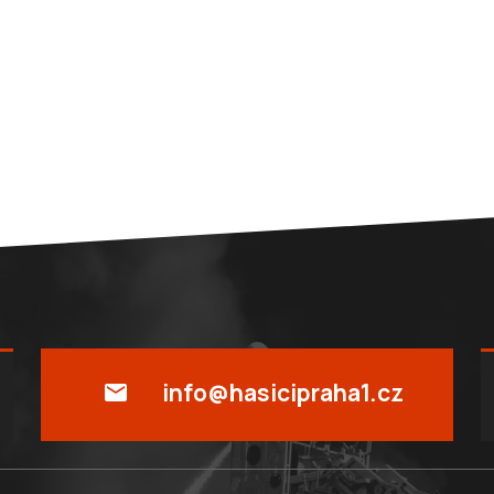
info@hasicipraha1.cz