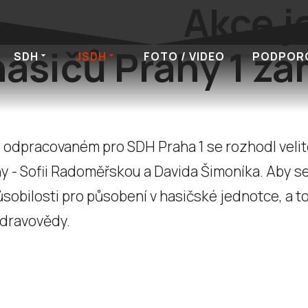
Akce j
asičů Prahy 1 za
SDH
JSDH
FOTO / VIDEO
PODPOR
 odpracovaném pro SDH Praha 1 se rozhodl velit
 - Sofii Radoměřskou a Davida Šimoníka. Aby se s
obilosti pro působení v hasičské jednotce, a to
 zdravovědy.