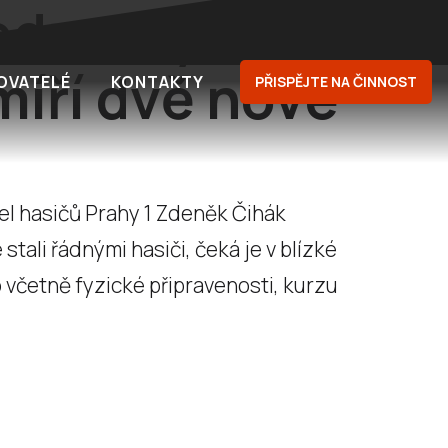
ednotky SDH
míří dvě nové
OVATELÉ
KONTAKTY
PŘISPĚJTE NA ČINNOST
el hasičů Prahy 1 Zdeněk Čihák
tali řádnými hasiči, čeká je v blízké
 včetně fyzické připravenosti, kurzu